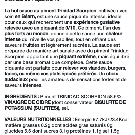
La hot sauce au piment Trinidad Scorpion
, cultivée avec
soin
en Béarn,
est une sauce piquante intense, idéale
pour ceux qui recherchent une
expérience gustative
relevée avec un piquant de 9/10.
Ce piment,
l’un des
plus forts au monde
, donne à cette sauce une
chaleur
intense
qui réveille vos papilles, tout en offrant des
saveurs fruitées et légèrement sucrées. La sauce est
préparée de manière artisanale avec du piment Trinidad
Scorpion, apportant une
piquant extrême
, mais équilibré
par une base aromatique complexe. Cette sauce
piquante est parfaite pour
relever vos viandes, burgers,
tacos, ou même vos plats épicés préférés
. Un
choix
audacieux
pour les amateurs de sensations fortes et de
saveurs intenses.
INGREDIENTS :
Piment TRINIDAD SCORPION 58.5%,
VINAIGRE DE CIDRE
(dont conservateur
BISULFITE DE
POTASSIUM
(SULFITES))
, sel.
VALEURS NUTRITIONNELLES :
Energie 97.7kJ/23.4Kcal
matière grasses 0.2g dont acides gras saturés 0g
glucides 5.6 dont sucres 3.1g protéines 1.1g sel 1.5g