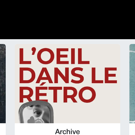
 Produits
Notre Maison
Nos Magasins
À Table
Nous co
Archive