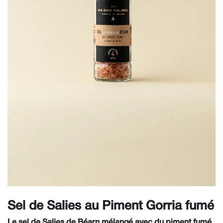
Sel de Salies au Piment Gorria fumé
Le sel de Salies de Béarn mélangé avec du piment fumé