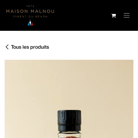
SE RENDRE AU CONTENU
Tous les produits