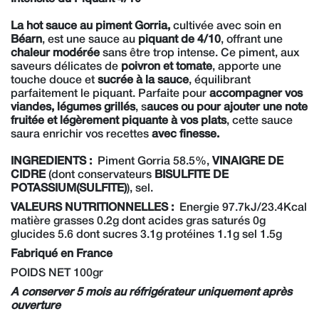
La hot sauce au piment Gorria,
cultivée avec soin en
Béarn
, est une sauce au
piquant de 4/10
, offrant une
chaleur modérée
sans être trop intense. Ce piment, aux
saveurs délicates de
poivron et tomate
, apporte une
touche douce et
sucrée à la sauce
, équilibrant
parfaitement le piquant. Parfaite pour
accompagner vos
viandes, légumes grillés
, s
auces ou pour ajouter une note
fruitée et légèrement piquante à vos plats
, cette sauce
saura enrichir vos recettes
avec finesse.
INGREDIENTS :
Piment Gorria 58.5%,
VINAIGRE DE
CIDRE
(dont conservateurs
BISULFITE DE
POTASSIUM(SULFITE)
), sel.
VALEURS NUTRITIONNELLES :
Energie 97.7kJ/23.4Kcal
matière grasses 0.2g dont acides gras saturés 0g
glucides 5.6 dont sucres 3.1g protéines 1.1g sel 1.5g
Fabriqué en France
POIDS NET 100gr
A conserver 5 mois au réfrigérateur uniquement après
ouverture